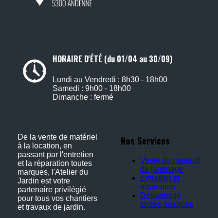
HORAIRE D'ÉTÉ (du 01/04 au 30/09)
Lundi au Vendredi : 8h30 - 18h00
Samedi : 9h00 - 18h00
Dimanche : fermé
De la vente de matériel
Nos Services
à la location, en
passant par l'entretien
Vente de matériel
et la réparation toutes
de jardinage
marques, l'Atelier du
Entretien et
Jardin est votre
réparation
partenaire privilégié
Dépannage
pour tous vos chantiers
toutes marques
et travaux de jardin.