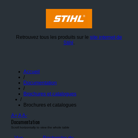
Retrouvez tous les produits sur le
site internet de
Stihl
.
Accueil
/
Documentation
/
Brochures et catalogues
/
Brochures et catalogues
A+
A
A-
Documentation
Vue
Recherche de