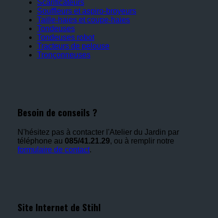
Scarificateurs
Souffleurs et aspiro-broyeurs
Taille-haies et coupe-haies
Tondeuses
Tondeuses robot
Tracteurs de pelouse
Tronçonneuses
Besoin de conseils ?
N'hésitez pas à contacter l'Atelier du Jardin par
téléphone au
085/41.21.29
, ou à remplir notre
formulaire de contact
.
Site Internet de Stihl