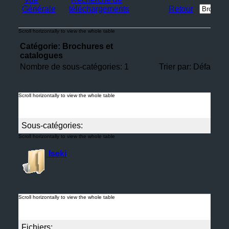
Générale
téléchargements
Retour
Catégorie: Brochures et
catalogues
Nombre de sous-catégories: 1
Trier par: Défaut |
Sous-catégories:
Iseki
Fichiers: