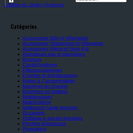
L'Atelier du Jardin | Andenne
Catégories
Accessoires Stihl et Vêtements
Accessoires Timbersport et Vêtements
Accessoires Viking et Serie Kid
Aspirateurs eau et poussières
Broyeurs
CombiSystèmes
Débroussailleuses
Echelles et échafaudages
Huiles & Consommables
Machines de chantier
Machines sur batterie
Motobineuses
MultiSystème
Nettoyeurs haute pression
Occasions
Outillage & articles forestiers
Perches élagueuses
Promotions