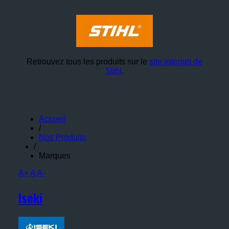
Retrouvez tous les produits sur le
site internet de
Stihl
.
Accueil
/
Nos Produits
/
Marques
A+
A
A-
Iseki