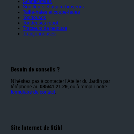
Scarificateurs
Souffleurs et aspiro-broyeurs
Taille-haies et coupe-haies
Tondeuses
Tondeuses robot
Tracteurs de pelouse
Tronçonneuses
Besoin de conseils ?
N'hésitez pas à contacter l'Atelier du Jardin par
téléphone au
085/41.21.29
, ou à remplir notre
formulaire de contact
.
Site Internet de Stihl