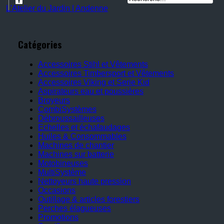
L'Atelier du Jardin | Andenne
Catégories
Accessoires Stihl et Vêtements
Accessoires Timbersport et Vêtements
Accessoires Viking et Serie Kid
Aspirateurs eau et poussières
Broyeurs
CombiSystèmes
Débroussailleuses
Echelles et échafaudages
Huiles & Consommables
Machines de chantier
Machines sur batterie
Motobineuses
MultiSystème
Nettoyeurs haute pression
Occasions
Outillage & articles forestiers
Perches élagueuses
Promotions