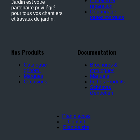
Entretien et
Jardin est votre
réparation
partenaire privilégié
Dépannage
pour tous vos chantiers
toutes marques
et travaux de jardin.
Nos Produits
Documentation
Catalogue
Brochures &
général
catalogues
Marques
Manuels
Occasions
Fiches Produits
Schémas
d'entretien
Plan d'accès
Contact
Plan de site