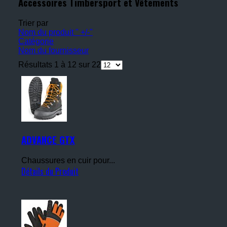
Accessoires Timbersport et Vêtements
Trier par
Nom du produit " +/-"
Catégorie
Nom du fournisseur
Résultats 1 à 12 sur 22
ADVANCE GTX
Chaussures en cuir pour...
Détails du Produit