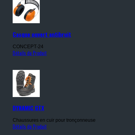
Casque ouvert antibruit
CONCEPT-24
Détails du Produit
DYNAMIC GTX
Chaussures en cuir pour tronçonneuse
Détails du Produit