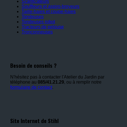
Scarificateurs
Souffleurs et aspiro-broyeurs
Taille-haies et coupe-haies
Tondeuses
Tondeuses robot
Tracteurs de pelouse
Tronçonneuses
Besoin de conseils ?
N'hésitez pas à contacter l'Atelier du Jardin par
téléphone au
085/41.21.29
, ou à remplir notre
formulaire de contact
.
Site Internet de Stihl