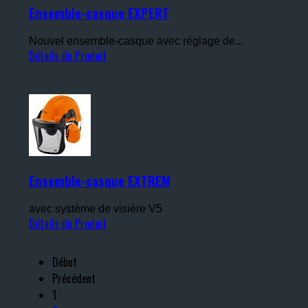
Ensemble-casque EXPERT
Nouvel ensemble-casque avec réglage de...
Détails du Produit
Ensemble-casque EXTREM
avec système de visière V5
Détails du Produit
Début
Précédent
1