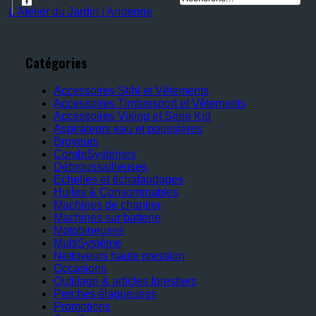
L'Atelier du Jardin | Andenne
Catégories
Accessoires Stihl et Vêtements
Accessoires Timbersport et Vêtements
Accessoires Viking et Serie Kid
Aspirateurs eau et poussières
Broyeurs
CombiSystèmes
Débroussailleuses
Echelles et échafaudages
Huiles & Consommables
Machines de chantier
Machines sur batterie
Motobineuses
MultiSystème
Nettoyeurs haute pression
Occasions
Outillage & articles forestiers
Perches élagueuses
Promotions