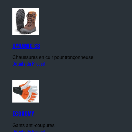
DYNAMIC S3
Chaussures en cuir pour tronçonneuse
Détails du Produit
ECONOMY
Gants anti-coupures
Détails du Produit