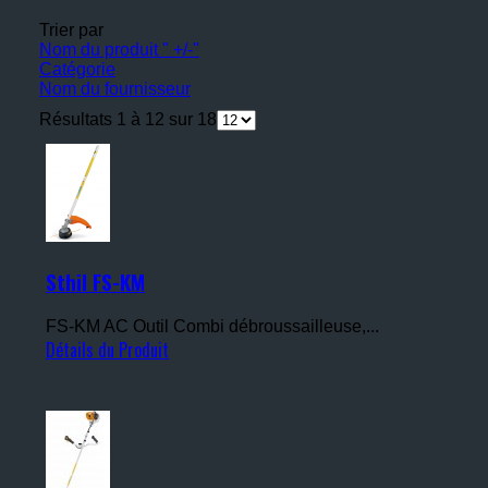
Trier par
Nom du produit " +/-"
Catégorie
Nom du fournisseur
Résultats 1 à 12 sur 18
Sthil FS-KM
FS-KM AC Outil Combi débroussailleuse,...
Détails du Produit