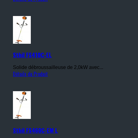
Sthil FS410C-EL
Solide débroussailleuse de 2,0kW avec...
Détails du Produit
Sthil FS460C-EM L