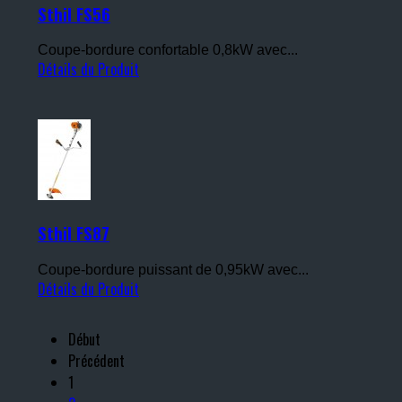
Sthil FS56
Coupe-bordure confortable 0,8kW avec...
Détails du Produit
Sthil FS87
Coupe-bordure puissant de 0,95kW avec...
Détails du Produit
Début
Précédent
1