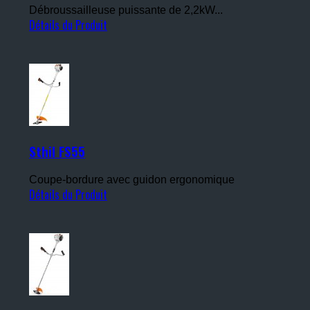
Débroussailleuse puissante de 2,2kW...
Détails du Produit
Sthil FS55
Coupe-bordure avec guidon ergonomique
Détails du Produit