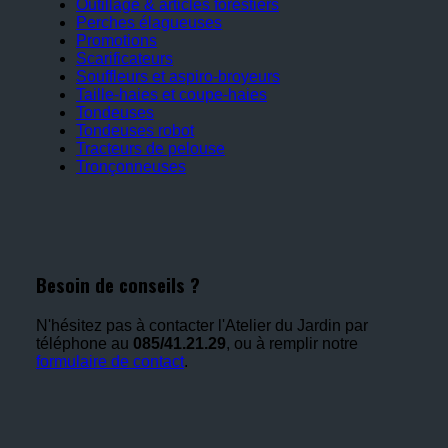
Outillage & articles forestiers
Perches élagueuses
Promotions
Scarificateurs
Souffleurs et aspiro-broyeurs
Taille-haies et coupe-haies
Tondeuses
Tondeuses robot
Tracteurs de pelouse
Tronçonneuses
Besoin de conseils ?
N'hésitez pas à contacter l'Atelier du Jardin par
téléphone au
085/41.21.29
, ou à remplir notre
formulaire de contact
.