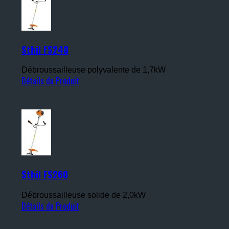
Sthil FS240
Débroussailleuse polyvalente de 1,7kW
Détails du Produit
Sthil FS260
Débroussailleuse solide de 2,0kW
Détails du Produit