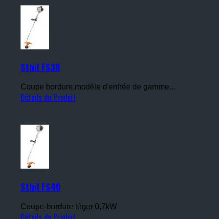
Sthil FS38
Coupe bordure,modèle d'entrée de gamme...
Détails du Produit
Sthil FS40
Coupe-bordure léger 0,7kW
Détails du Produit