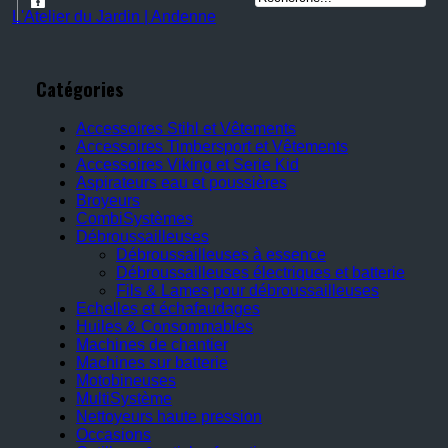
L'Atelier du Jardin | Andenne
Catégories
Accessoires Stihl et Vêtements
Accessoires Timbersport et Vêtements
Accessoires Viking et Serie Kid
Aspirateurs eau et poussières
Broyeurs
CombiSystèmes
Débroussailleuses
Débroussailleuses à essence
Débroussailleuses électriques et batterie
Fils & Lames pour débroussailleuses
Echelles et échafaudages
Huiles & Consommables
Machines de chantier
Machines sur batterie
Motobineuses
MultiSystème
Nettoyeurs haute pression
Occasions