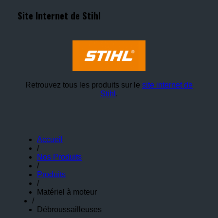
Site Internet de Stihl
Retrouvez tous les produits sur le
site internet de
Stihl
.
Accueil
/
Nos Produits
/
Produits
/
Matériel à moteur
/
Débroussailleuses