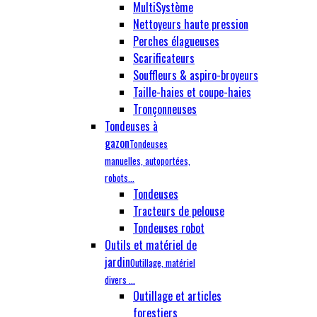
MultiSystème
Nettoyeurs haute pression
Perches élagueuses
Scarificateurs
Souffleurs & aspiro-broyeurs
Taille-haies et coupe-haies
Tronçonneuses
Tondeuses à
gazon
Tondeuses
manuelles, autoportées,
robots...
Tondeuses
Tracteurs de pelouse
Tondeuses robot
Outils et matériel de
jardin
Outillage, matériel
divers ...
Outillage et articles
forestiers