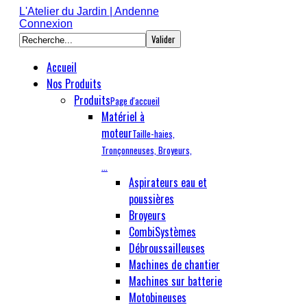
L'Atelier du Jardin | Andenne
Connexion
Accueil
Nos Produits
Produits
Page d'accueil
Matériel à
moteur
Taille-haies,
Tronçonneuses, Broyeurs,
...
Aspirateurs eau et
poussières
Broyeurs
CombiSystèmes
Débroussailleuses
Machines de chantier
Machines sur batterie
Motobineuses