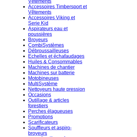
Vêtements
Accessoires Timbersport et
Vêtements
Accessoires Viking et
Serie Kid
Aspirateurs eau et
poussières
Broyeurs
CombiSystèmes
Débroussailleuses
Echelles et échafaudages
Huiles & Consommables
Machines de chantier
Machines sur batterie
Motobineuses
MultiSystème
Nettoyeurs haute pression
Occasions
Outillage & articles
forestiers
Perches élagueuses
Promotions
Scarificateurs
Souffleurs et aspiro-
broyeurs