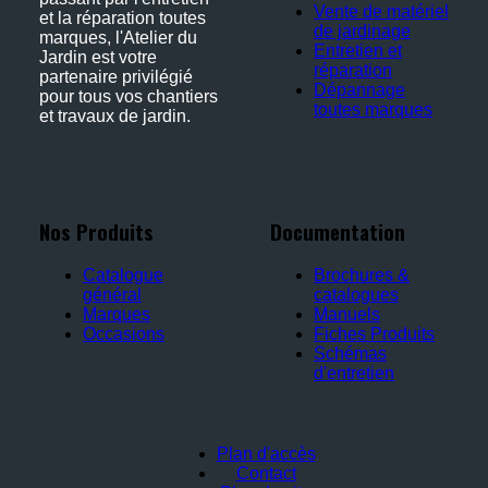
Vente de matériel
et la réparation toutes
de jardinage
marques, l'Atelier du
Entretien et
Jardin est votre
réparation
partenaire privilégié
Dépannage
pour tous vos chantiers
toutes marques
et travaux de jardin.
Nos Produits
Documentation
Catalogue
Brochures &
général
catalogues
Marques
Manuels
Occasions
Fiches Produits
Schémas
d'entretien
Plan d'accès
Contact