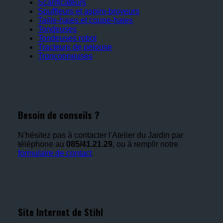
Scarificateurs
Souffleurs et aspiro-broyeurs
Taille-haies et coupe-haies
Tondeuses
Tondeuses robot
Tracteurs de pelouse
Tronçonneuses
Besoin de conseils ?
N'hésitez pas à contacter l'Atelier du Jardin par
téléphone au
085/41.21.29
, ou à remplir notre
formulaire de contact
.
Site Internet de Stihl