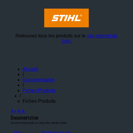
Retrouvez tous les produits sur le
site internet de
Stihl
.
Accueil
/
Documentation
/
Fiches Produits
/
Fiches Produits
A+
A
A-
Documentation
Vue
Recherche de