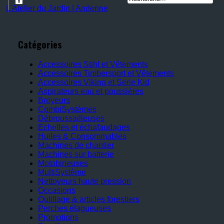
L'Atelier du Jardin | Andenne
Catégories
Accessoires Stihl et Vêtements
Accessoires Timbersport et Vêtements
Accessoires Viking et Serie Kid
Aspirateurs eau et poussières
Broyeurs
CombiSystèmes
Débroussailleuses
Echelles et échafaudages
Huiles & Consommables
Machines de chantier
Machines sur batterie
Motobineuses
MultiSystème
Nettoyeurs haute pression
Occasions
Outillage & articles forestiers
Perches élagueuses
Promotions