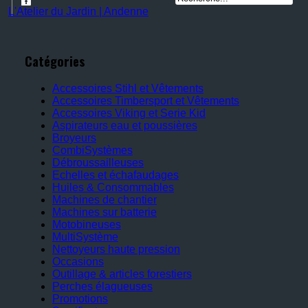
L'Atelier du Jardin | Andenne
Catégories
Accessoires Stihl et Vêtements
Accessoires Timbersport et Vêtements
Accessoires Viking et Serie Kid
Aspirateurs eau et poussières
Broyeurs
CombiSystèmes
Débroussailleuses
Echelles et échafaudages
Huiles & Consommables
Machines de chantier
Machines sur batterie
Motobineuses
MultiSystème
Nettoyeurs haute pression
Occasions
Outillage & articles forestiers
Perches élagueuses
Promotions