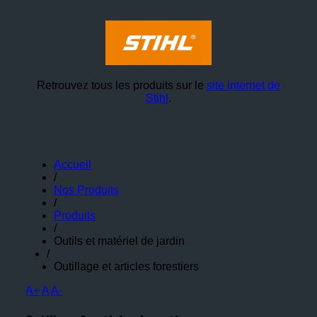
Retrouvez tous les produits sur le
site internet de
Stihl
.
Accueil
/
Nos Produits
/
Produits
/
Outils et matériel de jardin
/
Outillage et articles forestiers
A+
A
A-