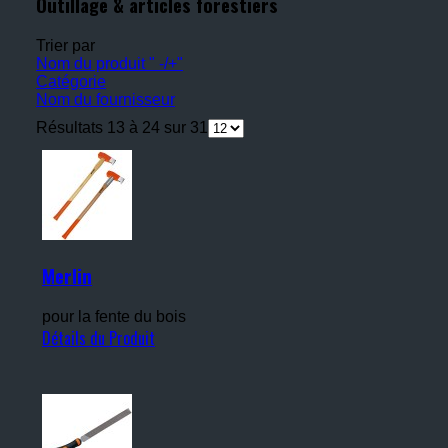
Outillage & articles forestiers
Trier par
Nom du produit " -/+"
Catégorie
Nom du fournisseur
Résultats 13 à 24 sur 31
Merlin
pour la fente du bois
Détails du Produit