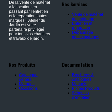
De la vente de matériel
Nos Services
à la location, en
passant par l'entretien
Vente de matériel
et la réparation toutes
de jardinage
marques, l'Atelier du
Entretien et
Jardin est votre
réparation
partenaire privilégié
Dépannage
pour tous vos chantiers
toutes marques
et travaux de jardin.
Nos Produits
Documentation
Catalogue
Brochures &
général
catalogues
Marques
Manuels
Occasions
Fiches Produits
Schémas
d'entretien