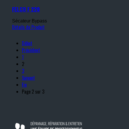
FELCO F 220
Sécateur Bypass
Détails du Produit
Début
Précédent
1
2
3
Suivant
Fin
Page 2 sur 3