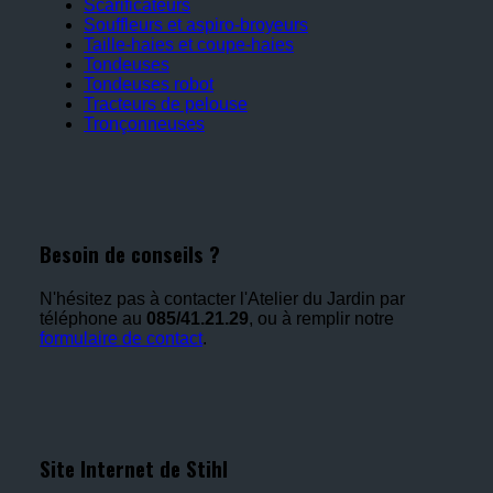
Scarificateurs
Souffleurs et aspiro-broyeurs
Taille-haies et coupe-haies
Tondeuses
Tondeuses robot
Tracteurs de pelouse
Tronçonneuses
Besoin de conseils ?
N'hésitez pas à contacter l'Atelier du Jardin par
téléphone au
085/41.21.29
, ou à remplir notre
formulaire de contact
.
Site Internet de Stihl