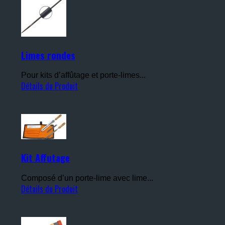
Limes rondes
Pour kits d’affûtage et porte-limes...
Détails du Produit
Kit Affutage
Composé d’un porte-lime avec lime...
Détails du Produit