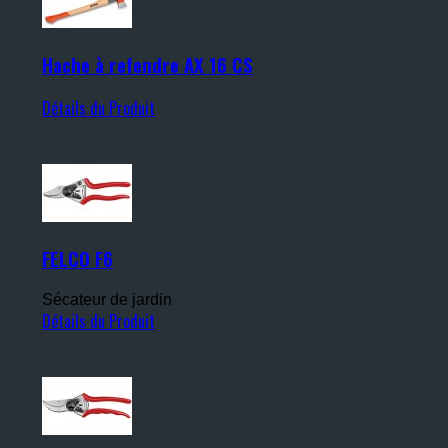
Hache à refendre AX 16 CS
Détails du Produit
FELCO F6
Sécateur de jardin
Détails du Produit