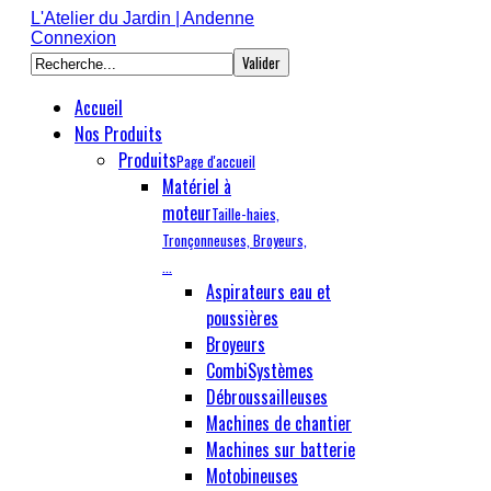
L'Atelier du Jardin | Andenne
Connexion
Accueil
Nos Produits
Produits
Page d'accueil
Matériel à
moteur
Taille-haies,
Tronçonneuses, Broyeurs,
...
Aspirateurs eau et
poussières
Broyeurs
CombiSystèmes
Débroussailleuses
Machines de chantier
Machines sur batterie
Motobineuses