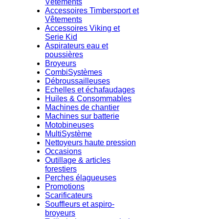
Vêtements
Accessoires Timbersport et
Vêtements
Accessoires Viking et
Serie Kid
Aspirateurs eau et
poussières
Broyeurs
CombiSystèmes
Débroussailleuses
Echelles et échafaudages
Huiles & Consommables
Machines de chantier
Machines sur batterie
Motobineuses
MultiSystème
Nettoyeurs haute pression
Occasions
Outillage & articles
forestiers
Perches élagueuses
Promotions
Scarificateurs
Souffleurs et aspiro-
broyeurs