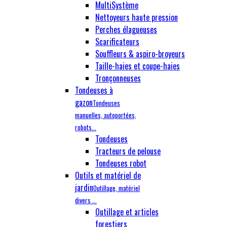
MultiSystème
Nettoyeurs haute pression
Perches élagueuses
Scarificateurs
Souffleurs & aspiro-broyeurs
Taille-haies et coupe-haies
Tronçonneuses
Tondeuses à
gazon
Tondeuses
manuelles, autoportées,
robots...
Tondeuses
Tracteurs de pelouse
Tondeuses robot
Outils et matériel de
jardin
Outillage, matériel
divers ...
Outillage et articles
forestiers