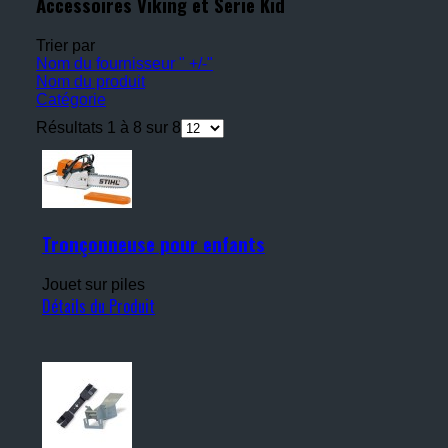
Accessoires Viking et Serie Kid
Trier par
Nom du fournisseur " +/-"
Nom du produit
Catégorie
Résultats 1 à 8 sur 8
Tronçonneuse pour enfants
Jouet sur piles
Détails du Produit