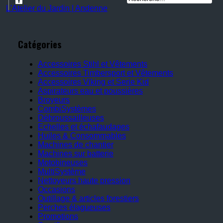
L'Atelier du Jardin | Andenne
Catégories
Accessoires Stihl et Vêtements
Accessoires Timbersport et Vêtements
Accessoires Viking et Serie Kid
Aspirateurs eau et poussières
Broyeurs
CombiSystèmes
Débroussailleuses
Echelles et échafaudages
Huiles & Consommables
Machines de chantier
Machines sur batterie
Motobineuses
MultiSystème
Nettoyeurs haute pression
Occasions
Outillage & articles forestiers
Perches élagueuses
Promotions