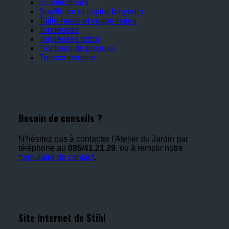
Scarificateurs
Souffleurs et aspiro-broyeurs
Taille-haies et coupe-haies
Tondeuses
Tondeuses robot
Tracteurs de pelouse
Tronçonneuses
Besoin de conseils ?
N'hésitez pas à contacter l'Atelier du Jardin par
téléphone au
085/41.21.29
, ou à remplir notre
formulaire de contact
.
Site Internet de Stihl