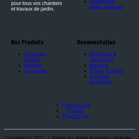
Dépannage
pour tous vos chantiers
toutes marques
et travaux de jardin.
Nos Produits
Documentation
Catalogue
Brochures &
général
catalogues
Marques
Manuels
Occasions
Fiches Produits
Schémas
d'entretien
Plan d'accès
Contact
Plan de site
Copyright © 2023 - L'Atelier du Jardin Andenne | Website :