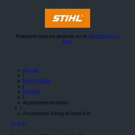
Retrouvez tous les produits sur le
site internet de
Stihl
.
Accueil
/
Nos Produits
/
Produits
/
Accessoires et divers
/
Accessoires Viking et Serie Kid
A+
A
A-