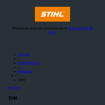
Retrouvez tous les produits sur le
site internet de
Stihl
.
Accueil
/
Nos Produits
/
Marques
/
Stihl
A+
A
A-
Stihl