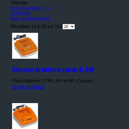
Trier par
Nom du produit " +/-"
Catégorie
Nom du fournisseur
Résultats 19 à 36 sur 163
Chargeur de batterie rapide AL 500
Pour batteries STIHL AP et AR. Courant...
Détails du Produit