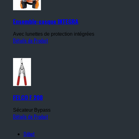
Ensemble-casque INTEGRA
Avec lunettes de protection intégrées
Détails du Produit
FELCO F 200
Sécateur Bypass
Détails du Produit
Début