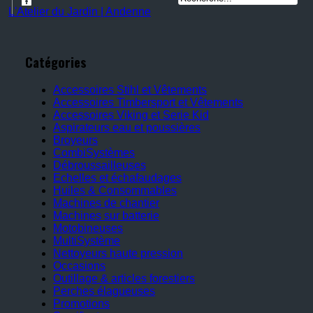
L'Atelier du Jardin | Andenne
Catégories
Accessoires Stihl et Vêtements
Accessoires Timbersport et Vêtements
Accessoires Viking et Serie Kid
Aspirateurs eau et poussières
Broyeurs
CombiSystèmes
Débroussailleuses
Echelles et échafaudages
Huiles & Consommables
Machines de chantier
Machines sur batterie
Motobineuses
MultiSystème
Nettoyeurs haute pression
Occasions
Outillage & articles forestiers
Perches élagueuses
Promotions